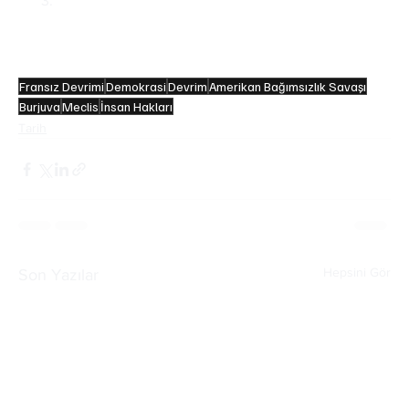
26 Ağustos’ta kabul edilen İnsan ve Yurttaş 
Hakları Bildirgesi; özgürlük, mülkiyet, güvenlik 
ve baskıya karşı direnme gibi temel hakları 
tanıyarak, modern insan haklarının temelini attı.
Fransız Devrimi
Demokrasi
Devrim
Amerikan Bağımsızlık Savaşı
Burjuva
Meclis
İnsan Hakları
Tarih
Hepsini Gör
Son Yazılar