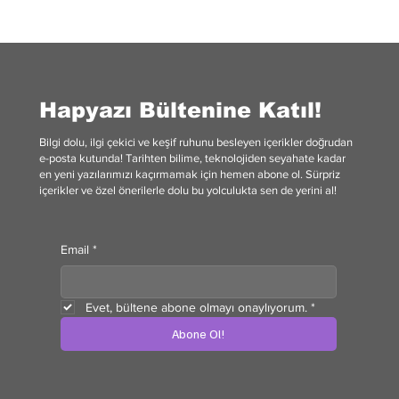
Roma'nın Afrika Kökenli Ailesi: Severus
Hanedanı
Hapyazı Bültenine Katıl!
Bilgi dolu, ilgi çekici ve keşif ruhunu besleyen içerikler doğrudan
e-posta kutunda! Tarihten bilime, teknolojiden seyahate kadar
en yeni yazılarımızı kaçırmamak için hemen abone ol. Sürpriz
içerikler ve özel önerilerle dolu bu yolculukta sen de yerini al!
Email
*
Evet, bültene abone olmayı onaylıyorum.
*
Abone Ol!