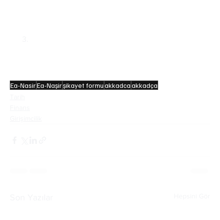
oluşturan bölgenin yalnızca %40’ı ile 
ilgilenebilmiş, kalan kısımlar ise sonraki 
tarihlerde kazılabilmiştir.
Ur’daki bakırın çoğunluğunun günümüzde 
Bahreyn adlı ülkenin sınırları içinde kalan 
bölgeden geldiği düşünülmektedir. Bu, çok eski 
bir global ekonomi örneğidir.
Ea-Nasir
Ea-Naşir
şikayet formu
akkadca
akkadça
Tarih
Finans
Girişimcilik
Hepsini Gör
Son Yazılar