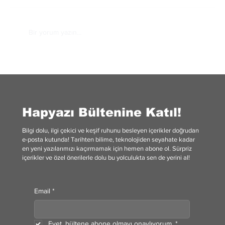
Bir yorum yazın...
Theodore Roosevelt: Monopoli Avcısı
Hapyazı Bültenine Katıl!
Bilgi dolu, ilgi çekici ve keşif ruhunu besleyen içerikler doğrudan
e-posta kutunda! Tarihten bilime, teknolojiden seyahate kadar
en yeni yazılarımızı kaçırmamak için hemen abone ol. Sürpriz
içerikler ve özel önerilerle dolu bu yolculukta sen de yerini al!
Email
*
Evet, bültene abone olmayı onaylıyorum.
*