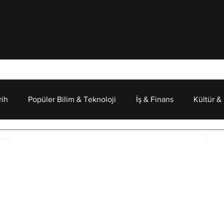
rih
Popüler Bilim & Teknoloji
İş & Finans
Kültür &
unur
Psikoloji
ayışı: Doğu'daki Anlamıyla
kaldırma gücüne sahip olan nedir? Bu cümleyi belki de 
ok blog yazısında görmüş olabilirsiniz. Ancak aradan 