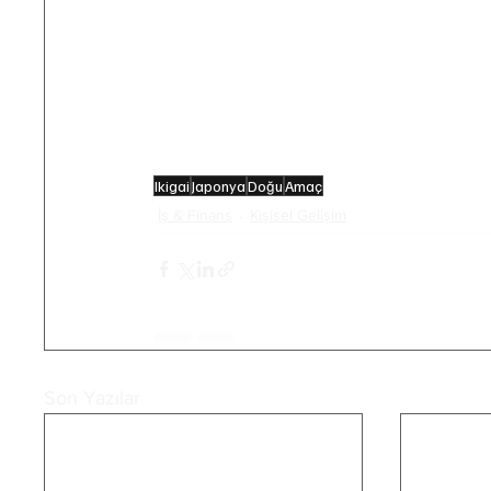
dönüştürülerek sunulması ile oldu.
Kaynakça
:
Kemp, N. (2020, May 16). 
The Ikigai F
framework/
Ikigai
Japonya
Doğu
Amaç
İş & Finans
Kişisel Gelişim
Son Yazılar