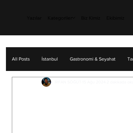
Yazılar
Kategoriler
Biz Kimiz
Ekibimiz
All Posts
İstanbul
Gastronomi & Seyahat
Ta
İRFAN SÖĞÜT
15 Ağu 2024
2 dakikada ok
Sanat
Sürdürülebilirlik
Kişisel Gelişim
Hayattaki Anlam Ar
Ikigai
Sabah uyandığınızda sizi yatağınızdan 
birçok TEDx videosunda veya başka birç