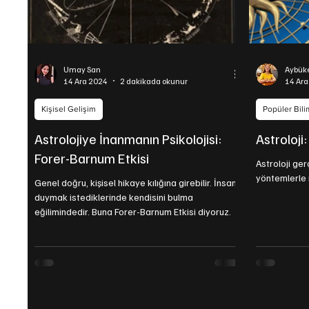
Umay San
Aybüke
14 Ara 2024
2 dakikada okunur
14 Ar
Kişisel Gelişim
Popüler Bili
Astrolojiye İnanmanın Psikolojisi:
Astroloji:
Forer-Barnum Etkisi
Astroloji ger
yöntemlerle 
Genel doğru, kişisel hikaye kılığına girebilir. İnsan
duymak istediklerinde kendisini bulma
eğilimindedir. Buna Forer-Barnum Etkisi diyoruz.