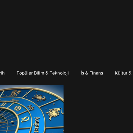
rih
Popüler Bilim & Teknoloji
İş & Finans
Kültür &
Psikoloji