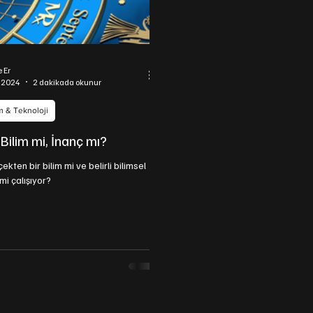
 Er
a 2024
2 dakikada okunur
m & Teknoloji
 Bilim mi, İnanç mı?
çekten bir bilim mi ve belirli bilimsel
mi çalışıyor?