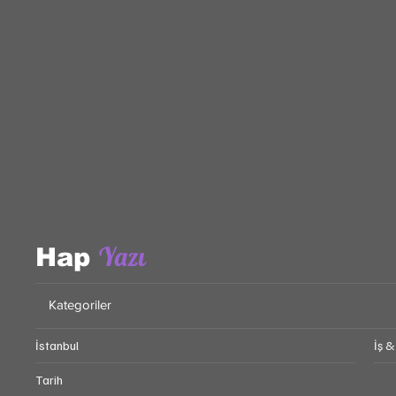
Evet, bültene abone olmayı onaylıyorum.
*
Abone Ol!
Yazı
Hap
Kategoriler
İstanbul
İş &
Tarih