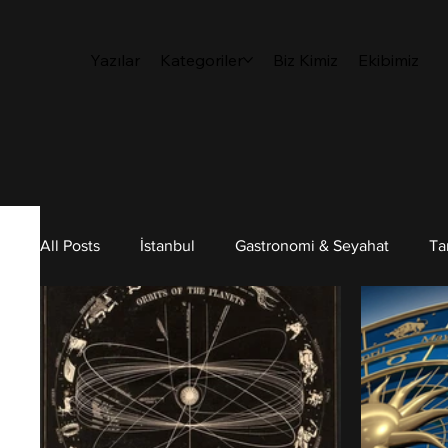
Yazılar
Kategoriler
Biz Kimiz
Ekibimiz
All Posts
İstanbul
Gastronomi & Seyahat
Ta
Sanat
Sürdürülebilirlik
Kişisel Gelişim