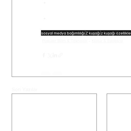
Bilgisayar oyunlarının uzun süreli ve
sosyal ilişkileri olumsuz yönde etkil
Teknolojiyle dengeli bir ilişki kurm
alışkanlıkları geliştirmek Z kuşağı iç
sosyal medya bağımlılığı
Z kuşağı
z kuşağı özellikle
Popüler Bilim & Teknoloji
Kültür & Edebiyat
Son Yazılar