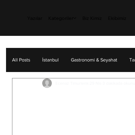
Yazılar
Kategoriler
Biz Kimiz
Ekibimiz
All Posts
İstanbul
Gastronomi & Seyahat
Ta
Ecenaz Timurlenk
29 Nis
3 dakikada okunu
Sanat
Sürdürülebilirlik
Kişisel Gelişim
Z Kuşağını Tanımak
Edilmeyen Riskler
Z Kuşağını Bekleyen Tehlikeler
Dünyanın ve devrin ne kadar değiştiği, 