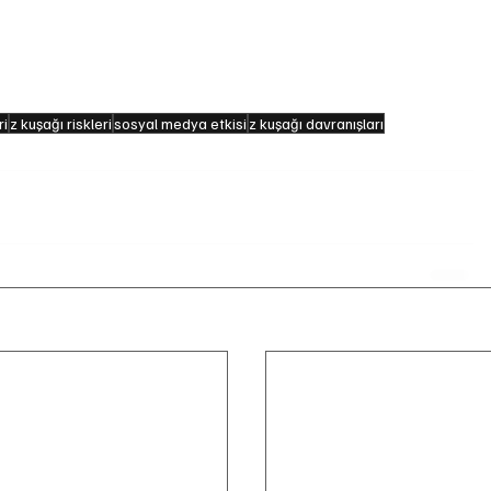
 kontrolsüz kullanımı, gerçeklik algısını etkileyebilir ve 
eyebilir.
ak, sosyal bağları korumak ve bilinçli tüketim 
in önemli bir farkındalık alanıdır.
ri
z kuşağı riskleri
sosyal medya etkisi
z kuşağı davranışları