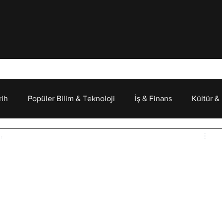
rih
Popüler Bilim & Teknoloji
İş & Finans
Kültür &
r
Psikoloji
: Güçlü Yönler ve Fark
hayatlarımızın bambaşka şekillere dönüştüğü artık 