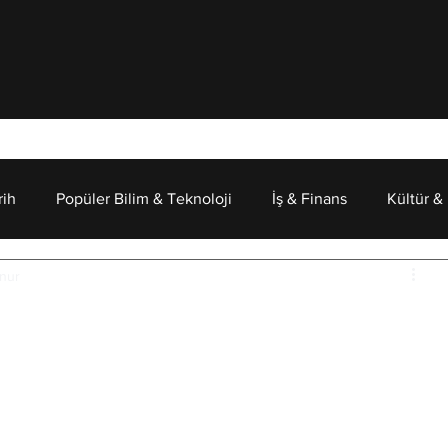
rih
Popüler Bilim & Teknoloji
İş & Finans
Kültür &
unur
Psikoloji
Koruyucuları: Kediler
nız, cevabı uzaklarda aramayın. 
Gerçek yuvaları bizim 
şmalar gösteriyor ki, kedilerin evcilleşmesi 
. Farklı yerlerde, farklı zamanlarda, kültür ve 
 ve Kuzey Afrika önemli merkezler ama Anadolu'da,  bu 