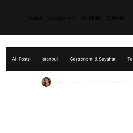
Yazılar
Kategoriler
Biz Kimiz
Ekibimiz
All Posts
İstanbul
Gastronomi & Seyahat
Ta
Elanur Adeka
24 May 2025
2 dakikada ok
Sanat
Sürdürülebilirlik
Kişisel Gelişim
İstanbul’un Sessiz 
Kedilerin anavatanı neresi diye sorarsa
topraklarımız.
 Genetik ve arkeolojik çalı
düşündüğümüzden daha karmaşık bir süreç
inançların etkisiyle şekillenmiş. Tunus