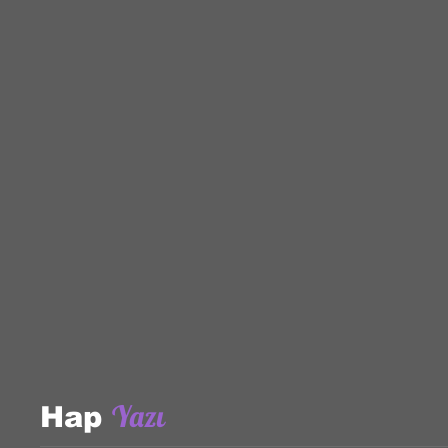
bu yolculukta sen de yerini al!
Email
*
Evet, bültene abone olmayı onaylıyorum.
*
Abone Ol!
Yazı
Hap