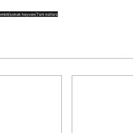
mbili
sokak hayvanı
Türk kültürü