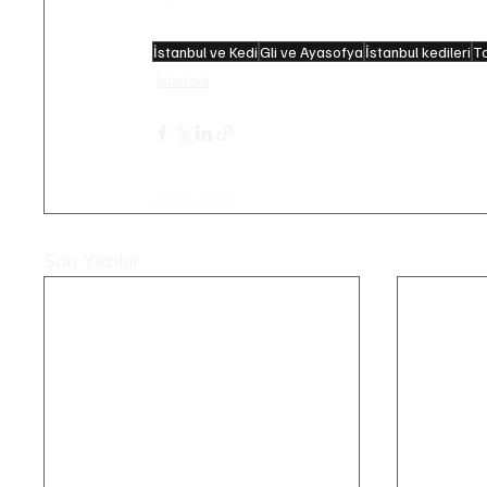
edilmesi de alışılmış bir gelenektir.
İstanbul ve Kedi
Gli ve Ayasofya
İstanbul kedileri
To
İstanbul
Son Yazılar